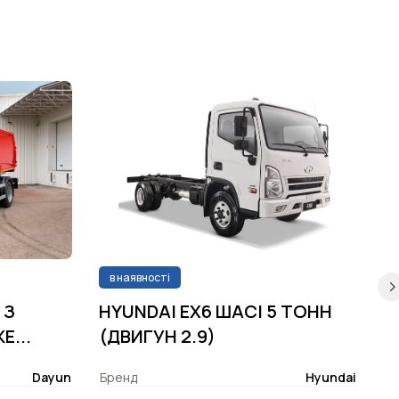
в наявності
 З
HYUNDAI EX6 ШАСІ 5 ТОНН
H
...
(ДВИГУН 2.9)
(
Dayun
Бренд
Hyundai
Б