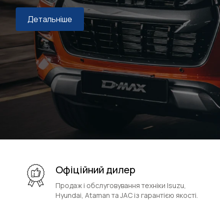
Детальніше
Офіційний дилер
Продаж і обслуговування техніки Isuzu,
Hyundai, Ataman та JAC із гарантією якості.