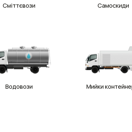
Сміттєвози
Самоскиди
Водовози
Мийки контейне