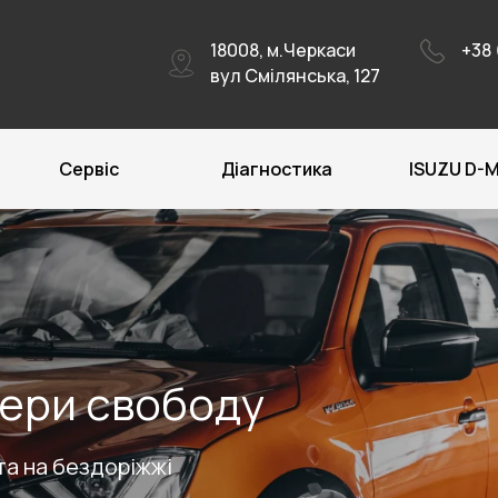
18008, м.Черкаси
+38 
вул Смілянська, 127
Сервіс
Діагностика
ISUZU D-
бери свободу
 та на бездоріжжі