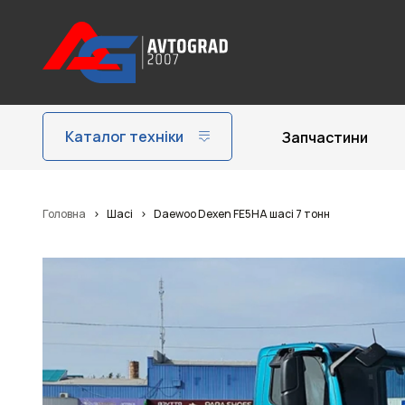
Каталог техніки
Запчастини
Головна
>
Шасі
>
Daewoo Dexen FE5НA шасі 7 тонн