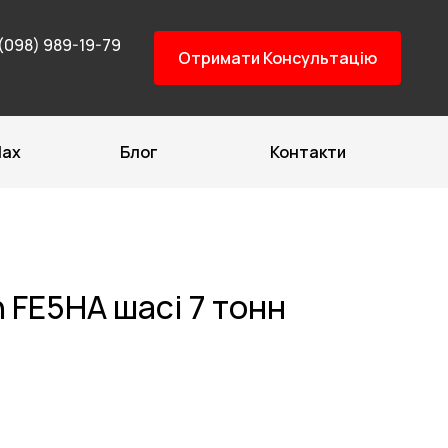
(098) 989-19-79
Отримати Консультацію
Max
Блог
Контакти
 FE5НA шасі 7 тонн