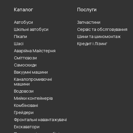
Каталог
Послуги
Автобуси
Запчастини
Шкільні автобуси
Сервіс та обслговування
Пікапи
Шини та шиномонтаж
Шасі
Кредит і Лізинг
Аварійна Майстерня
Сміттєвози
Самоскиди
Вакуумні машини
Каналопромивочні
машини
Водовози
Мийки контейнерів
Комбіновані
Грейдери
Фронтальні навантажувачі
Екскаватори