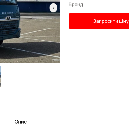
Бренд
Запросити ціну
я
Опис