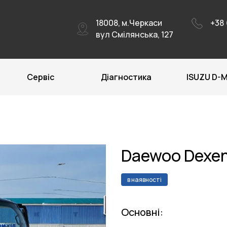
18008, м.Черкаси
+38 
вул Смілянська, 127
Сервіс
Діагностика
ISUZU D-
Daewoo Dexen
в наявності
Основні: