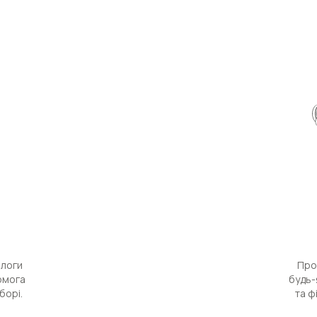
алоги
Про
помога
будь-
борі.
та ф