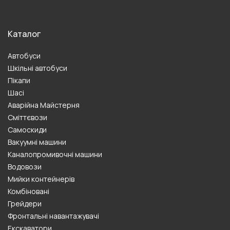
Каталог
Автобуси
Шкільні автобуси
Пікапи
Шасі
Аварійна Майстерня
Сміттєвози
Самоскиди
Вакуумні машини
Каналопромивочні машини
Водовози
Мийки контейнерів
Комбіновані
Грейдери
Фронтальні навантажувачі
Екскаватори