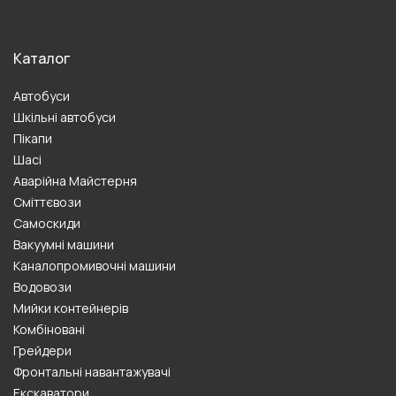
Каталог
Автобуси
Шкільні автобуси
Пікапи
Шасі
Аварійна Майстерня
Сміттєвози
Самоскиди
Вакуумні машини
Каналопромивочні машини
Водовози
Мийки контейнерів
Комбіновані
Грейдери
Фронтальні навантажувачі
Екскаватори