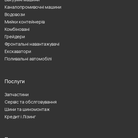
Каналопромивочні машини
Водовози
Мийки контейнерів
Комбіновані
Грейдери
Фронтальні навантажувачі
Екскаватори
Поливальні автомобілі
Послуги
Запчастини
Сервіс та обслговування
Шини та шиномонтаж
Кредит і Лізинг