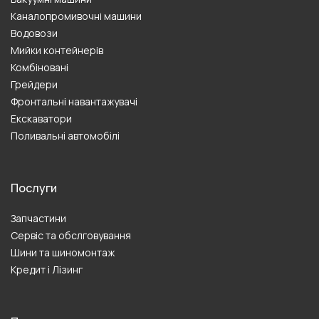
Каналопромивочні машини
Водовози
Мийки контейнерів
Комбіновані
Грейдери
Фронтальні навантажувачі
Екскаватори
Поливальні автомобілі
Послуги
Запчастини
Сервіс та обслговування
Шини та шиномонтаж
Кредит і Лізинг