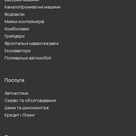
Каналопромивочні машини
Водовози
Мийки контейнерів
Комбіновані
Грейдери
Фронтальні навантажувачі
Екскаватори
Поливальні автомобілі
Послуги
Запчастини
Сервіс та обслговування
Шини та шиномонтаж
Кредит і Лізинг