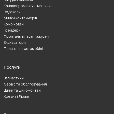
Каналопромивочні машини
Водовози
Мийки контейнерів
Комбіновані
Грейдери
Фронтальні навантажувачі
Екскаватори
Поливальні автомобілі
Послуги
Запчастини
Сервіс та обслговування
Шини та шиномонтаж
Кредит і Лізинг