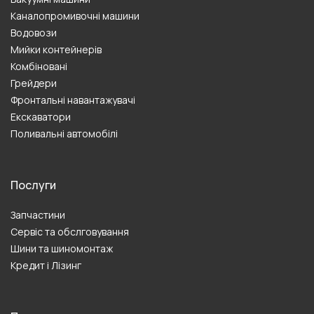
Каналопромивочні машини
Водовози
Мийки контейнерів
Комбіновані
Грейдери
Фронтальні навантажувачі
Екскаватори
Поливальні автомобілі
Послуги
Запчастини
Сервіс та обслговування
Шини та шиномонтаж
Кредит і Лізинг