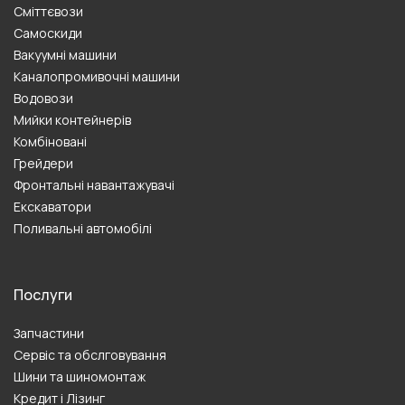
Сміттєвози
Самоскиди
Вакуумні машини
Каналопромивочні машини
Водовози
Мийки контейнерів
Комбіновані
Грейдери
Фронтальні навантажувачі
Екскаватори
Поливальні автомобілі
Послуги
Запчастини
Сервіс та обслговування
Шини та шиномонтаж
Кредит і Лізинг