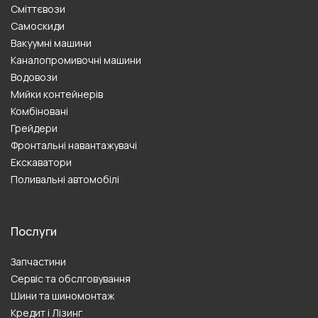
Сміттєвози
Самоскиди
Вакуумні машини
Каналопромивочні машини
Водовози
Мийки контейнерів
Комбіновані
Грейдери
Фронтальні навантажувачі
Екскаватори
Поливальні автомобілі
Послуги
Запчастини
Сервіс та обслговування
Шини та шиномонтаж
Кредит і Лізинг